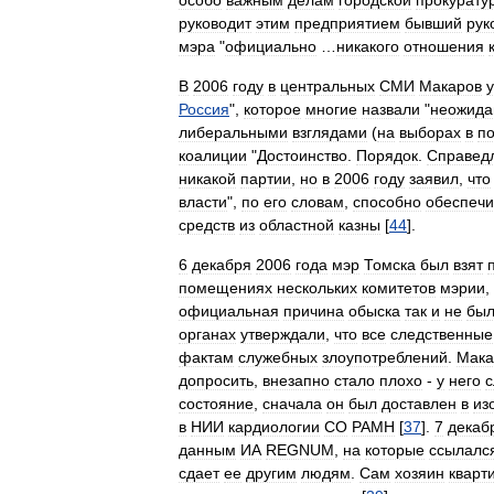
особо
важным
делам
городской
прокурату
руководит
этим
предприятием
бывший
рук
мэра
"
официально
…
никакого
отношения
В
2006
году
в
центральных
СМИ
Макаров
Россия
",
которое
многие
назвали
"
неожид
либеральными
взглядами
(
на
выборах
в
п
коалиции
"
Достоинство
.
Порядок
.
Справед
никакой
партии
,
но
в
2006
году
заявил
,
что
власти
",
по
его
словам
,
способно
обеспечи
средств
из
областной
казны
[
44
].
6
декабря
2006
года
мэр
Томска
был
взят
помещениях
нескольких
комитетов
мэрии
,
официальная
причина
обыска
так
и
не
бы
органах
утверждали
,
что
все
следственные
фактам
служебных
злоупотреблений
.
Мака
допросить
,
внезапно
стало
плохо
-
у
него
с
состояние
,
сначала
он
был
доставлен
в
из
в
НИИ
кардиологии
СО
РАМН
[
37
].
7
декаб
данным
ИА
REGNUM
,
на
которые
ссылалс
сдает
ее
другим
людям
.
Сам
хозяин
кварт