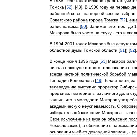
В
1988
-
1990
годах
Макаров
работал
учите
Томска
[
52
], [
43
].
В
1990
году
на
первых
де
районный
совет
,
на
первой
сессии
выбран
Советского
района
города
Томска
[
52
],
ещ
райисполкома
[
50
].
Занимал
этот
пост
до
1
Макарова
было
часто
на
слуху
-
его
и
хвал
В
1994
-
2001
годах
Макаров
был
депутатом
областной
думы
Томской
области
[
51
]) [
52
]
В
конце
июня
1996
года
[
53
]
Макаров
балл
писала
накануне
второго
голосования
о
то
всегда
честной
политической
борьбой
глав
Геннадия
Коновалова
[
49
].
В
частности
,
за
телевидению
выступил
проректор
Сибирск
предъявил
материалы
из
личного
дела
сту
заявил
,
что
в
молодости
Макаров
употребл
академическую
неуспеваемость
.
С
опрове
избирательной
кампании
Макарова
-
глав
Свое
исключение
из
вуза
он
объяснил
пос
Чехословакию
),
а
обвинение
в
наркомании
основании
чьей
-
то
докладной
записки
, -
ре