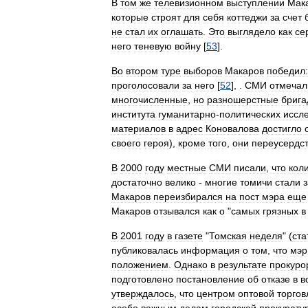
В
том
же
телевизионном
выступлении
Мак
которые
строят
для
себя
коттеджи
за
счет
не
стал
их
оглашать
.
Это
выглядело
как
се
него
теневую
войну
[
53
].
Во
втором
туре
выборов
Макаров
победил:
проголосовали
за
него
[
52
], .
СМИ
отмечал
многочисленные
,
но
разношерстные
бриг
института
гуманитарно
-
политических
иссл
материалов
в
адрес
Коновалова
достигло
своего
героя
),
кроме
того
,
они
переусердс
В
2000
году
местные
СМИ
писали
,
что
кол
достаточно
велико
-
многие
томичи
стали
Макаров
переизбирался
на
пост
мэра
еще
Макаров
отзывался
как
о
"
самых
грязных
в
В
2001
году
в
газете
"
Томская
неделя
" (
ста
публиковалась
информация
о
том
,
что
мэр
положением
.
Однако
в
результате
прокуро
подготовлено
постановление
об
отказе
в
в
утверждалось
,
что
центром
оптовой
торгов