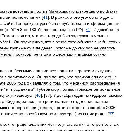
ратура
возбудила
против
Макарова
уголовное
дело
по
факту
бными
полномочиями
[
41
].
В
рамках
этого
уголовного
дела
на
сайте
Генпрокуратуры
была
опубликована
информация
,
что
ве
(
п
. "
б
"
ч
.
3
ст
.
163
Уголовного
кодекса
РФ
) [
41
].
7
декабря
на
р
Томска
заявил
,
что
мэр
города
был
задержан
в
момент
рублей
.
Он
подчеркнул
,
что
в
результате
обысков
в
кабинетах
и
дены
крупные
суммы
денег
, "
которые
до
сих
пор
не
удалось
тметил
прокурор
,
речь
шла
о
десятках
или
даже
сотнях
назвал
бессмысленными
все
попытки
перевести
ситуацию
ти
в
политическую
.
Он
дал
понять
,
что
произошедшее
его
не
але
2005
года
он
заявлял
о
том
,
что
механизм
распределения
ый
"
и
"
продажный
".
Губернатор
призвал
томское
региональное
нку
случившемуся
[
40
], [
37
].
7
декабря
один
из
лидеров
томских
ир
Жидких
,
заявил
,
что
региональное
отделение
партии
бывшего
первого
вице
-
мэра
,
против
которого
в
октябре
2006
енничество
в
особо
крупном
размере
")
из
своих
рядов
[
37
].
ило
,
что
градоначальник
мог
получать
взятки
от
строительных
енкова
,
которая
сама
возглавляет
одну
из
таких
фирм
-