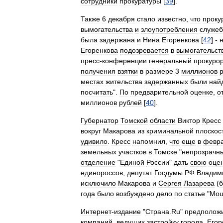
сотрудники
прокуратуры
[
39
].
Также
6
декабря
стало
известно
,
что
проку
вымогательства
и
злоупотребления
служе
была
задержана
и
Нина
Егоренкова
[
42
] -
Егоренкова
подозревается
в
вымогательст
пресс
-
конференции
генеральный
прокуро
получения
взятки
в
размере
3
миллионов
местах
жительства
задержанных
были
най
посчитать
".
По
предварительной
оценке
,
о
миллионов
рублей
[
40
].
Губернатор
Томской
области
Виктор
Кресс
вокруг
Макарова
из
криминальной
плоскос
удивило
.
Кресс
напомнил
,
что
еще
в
февр
земельных
участков
в
Томске
"
непрозрачн
отделение
"
Единой
России
"
дать
свою
оце
единороссов
,
депутат
Госдумы
РФ
Владим
исключило
Макарова
и
Сергея
Лазарева
(
года
было
возбуждено
дело
по
статье
"
Мош
Интернет
-
издание
"
Страна
.
Ru
"
предполож
компаний
,
ведущих
застройку
города
.
Егор