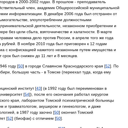
городов
в
2000
-
2002
годах
.
В
прошлом
-
преподаватель
йствительный
член
,
академик
Общероссийской
муниципальной
емии
информатизации
.
В
декабре
2006
года
был
отстранен
от
ымогательстве
,
злоупотреблении
должностными
дпринимательской
деятельности
,
незаконном
приобретении
и
мере
без
цели
сбыта
,
взяточничестве
и
халатности
.
В
марте
правам
человека
дело
против
России
,
в
апреле
того
же
года
а
рублей
.
В
ноябре
2010
года
был
приговорен
к
12
годам
ма
с
конфискацией
нажитого
незаконным
путем
имущества
и
т
срок
был
снижен
до
11
лет
и
8
месяцев
.
946
году
[
50
]
в
городе
Славянске
Краснодарского
края
[
52
].
По
ибири
,
большую
часть
-
в
Томске
(
переехал
туда
,
когда
ему
ицинский
институт
[
43
] (
в
1992
году
был
переименован
в
университет
[
54
]),
после
его
окончания
работал
хирургом
ского
края
,
лаборантом
Томской
психиатрической
больницы
ом
и
травматологом
,
акушером
и
гинекологом
,
и
даже
ологией
,
в
1987
году
заочно
[
50
]
окончил
Томский
тет
[
52
] (
биофак
)
с
отличием
[
50
].