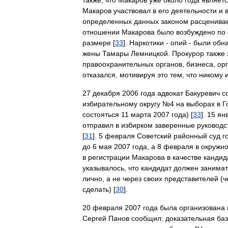
также
,
что
Макаров
уже
около
года
являет
Макаров
участвовал
в
его
деятельности
и
определенных
данных
законом
расценива
отношении
Макарова
было
возбуждено
по
размере
[
33
].
Наркотики
-
опий
-
были
обн
жены
Тамары
Лемницкой
.
Прокурор
также
правоохранительных
органов
,
бизнеса
,
ор
отказался
,
мотивируя
это
тем
,
что
никому
27
декабря
2006
года
адвокат
Бакуревич
с
избирательному
округу
№
4
на
выборах
в
Г
состояться
11
марта
2007
года
) [
33
].
15
ян
отправил
в
избирком
заверенные
руководс
[
31
].
5
февраля
Советский
районный
суд
г
до
6
мая
2007
года
,
а
8
февраля
в
окружн
в
регистрации
Макарова
в
качестве
кандид
указывалось
,
что
кандидат
должен
занимат
лично
,
а
не
через
своих
представителей
(
ч
сделать
) [
30
].
20
февраля
2007
года
была
организована
Сергей
Панов
сообщил:
доказательная
ба