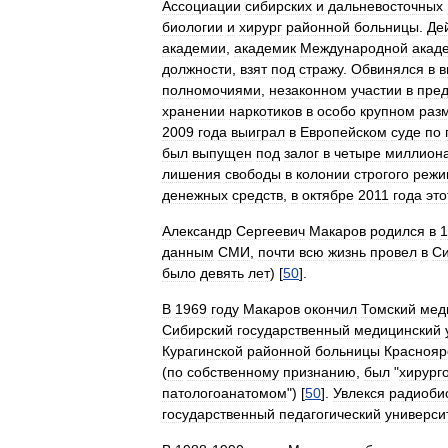
Ассоциации
сибирских
и
дальневосточных
биологии
и
хирург
районной
больницы
.
Де
академии
,
академик
Международной
акад
должности
,
взят
под
стражу
.
Обвинялся
в
в
полномочиями
,
незаконном
участии
в
пре
хранении
наркотиков
в
особо
крупном
раз
2009
года
выиграл
в
Европейском
суде
по
был
выпущен
под
залог
в
четыре
миллион
лишения
свободы
в
колонии
строгого
режи
денежных
средств
,
в
октябре
2011
года
это
Александр
Сергеевич
Макаров
родился
в
1
данным
СМИ
,
почти
всю
жизнь
провел
в
С
было
девять
лет
) [
50
].
В
1969
году
Макаров
окончил
Томский
мед
Сибирский
государственный
медицинский
Курагинской
районной
больницы
Краснояр
(
по
собственному
признанию
,
был
"
хирург
патологоанатомом
") [
50
].
Увлекся
радиоби
государственный
педагогический
универси