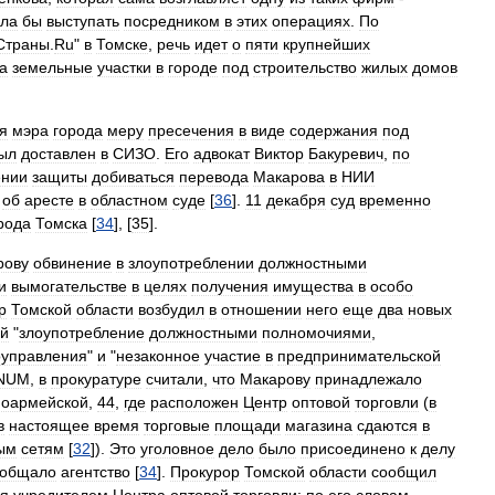
гла
бы
выступать
посредником
в
этих
операциях
.
По
Страны
.
Ru
"
в
Томске
,
речь
идет
о
пяти
крупнейших
а
земельные
участки
в
городе
под
строительство
жилых
домов
я
мэра
города
меру
пресечения
в
виде
содержания
под
ыл
доставлен
в
СИЗО
.
Его
адвокат
Виктор
Бакуревич
,
по
ении
защиты
добиваться
перевода
Макарова
в
НИИ
об
аресте
в
областном
суде
[
36
].
11
декабря
суд
временно
рода
Томска
[
34
], [
35
].
рову
обвинение
в
злоупотреблении
должностными
и
вымогательстве
в
целях
получения
имущества
в
особо
р
Томской
области
возбудил
в
отношении
него
еще
два
новых
ий
"
злоупотребление
должностными
полномочиями
,
управления
"
и
"
незаконное
участие
в
предпринимательской
NUM
,
в
прокуратуре
считали
,
что
Макарову
принадлежало
ноармейской
,
44
,
где
расположен
Центр
оптовой
торговли
(
в
в
настоящее
время
торговые
площади
магазина
сдаются
в
ым
сетям
[
32
]).
Это
уголовное
дело
было
присоединено
к
делу
ообщало
агентство
[
34
].
Прокурор
Томской
области
сообщил