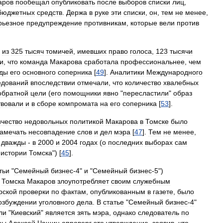
аров
пообещал
опубликовать
после
выборов
списки
лиц
,
бюджетных
средств
.
Держа
в
руке
эти
списки
,
он
,
тем
не
менее
,
рьезное
предупреждение
противникам
,
которые
вели
против
из
325
тысяч
томичей
,
имевших
право
голоса
,
123
тысячи
и
,
что
команда
Макарова
сработала
профессиональнее
,
чем
ады
его
основного
соперника
[
49
].
Аналитики
Международного
едований
впоследствии
отмечали
,
что
количество
хвалебных
обратной
цели
(
его
помощники
явно
"
пересластили
"
образ
твовали
и
в
сборе
компромата
на
его
соперника
[
53
].
ичество
недовольных
политикой
Макарова
в
Томске
было
замечать
несовпадение
слов
и
дел
мэра
[
47
].
Тем
не
менее
,
дважды
-
в
2000
и
2004
годах
(
о
последних
выборах
сам
истории
Томска
") [
45
].
тьи
"
Семейный
бизнес
-
4
"
и
"
Семейный
бизнес
-
5
")
Томска
Макаров
злоупотребляет
своим
служебным
рской
проверки
по
фактам
,
опубликованным
в
газете
,
было
озбуждении
уголовного
дела
.
В
статье
"
Семейный
бизнес
-
4
"
ли
"
Киевский
"
является
зять
мэра
,
однако
следователь
по