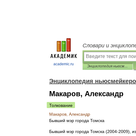
Словари и энциклоп
academic.ru
Энциклопедия ньюсмейкеров
Энциклопедия ньюсмейкер
Макаров, Александр
Толкование
Макаров
,
Александр
Бывший
мэр
города
Томска
Бывший
мэр
города
Томска
(
2004
-
2009
),
и