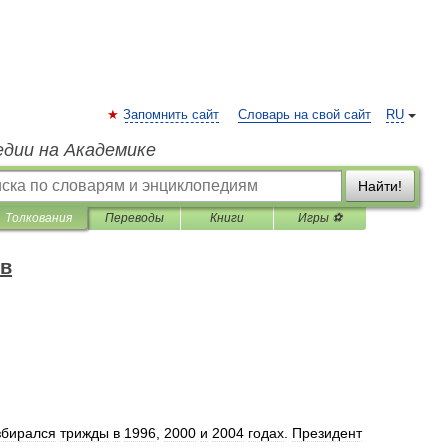
Запомнить сайт
Словарь на свой сайт
RU
едии на Академике
Найти!
Толкования
Переводы
Книги
Игры ⚽
ов
збирался
трижды
в
1996
,
2000
и
2004
годах
.
Президент