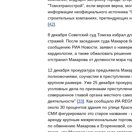
"
Томсктрансстрой
",
если
версия
верна
,
мо
информации
неофициального
источника
"
строительных
компаниях
,
претендующих
н
[
42
].
8
декабря
Советский
суд
Томска
избрал
дл
стражей
.
После
заседания
суда
Макаров
б
сообщению
РИА
Новости
,
заявил
о
намер
кардиологии
,
а
также
обжаловать
решение
отстранил
Макарова
от
должности
мэра
го
12
декабря
прокуратура
предъявила
Мака
полномочиями
,
соучастии
в
преступлении
крупном
размере
.
Уже
25
декабря
прокуро
уголовных
дела
по
признакам
преступлен
совершенное
главой
органа
местного
само
деятельности
" [
33
].
Как
сообщало
ИА
REG
около
30
процентов
здания
по
улице
Крас
СМИ
фигурировало
это
старое
название
-
аренду
крупным
межрегиональным
торгов
по
обвинению
Макарова
и
Егоренковой
,
с