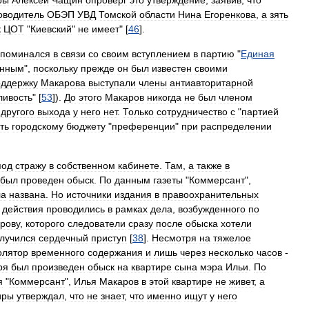
ры
Алексей
Чащин
опроверг
это
утверждение
,
заявив
,
что
оводитель
ОБЭП
УВД
Томской
области
Нина
Егоренкова
,
а
зять
к
ЦОТ
"
Киевский
"
не
имеет
" [
46
].
упоминался
в
связи
со
своим
вступлением
в
партию
"
Единая
анным
",
поскольку
прежде
он
был
известен
своими
оддержку
Макарова
выступали
члены
антиавторитарной
ливость
" [
53
]).
До
этого
Макаров
никогда
не
был
членом
другого
выхода
у
него
нет
.
Только
сотрудничество
с
"
партией
ть
городскому
бюджету
"
преференции
"
при
распределении
под
стражу
в
собственном
кабинете
.
Там
,
а
также
в
был
проведен
обыск
.
По
данным
газеты
"
Коммерсант
",
ла
названа
.
Но
источники
издания
в
правоохранительных
действия
проводились
в
рамках
дела
,
возбужденного
по
рову
,
которого
следователи
сразу
после
обыска
хотели
лучился
сердечный
приступ
[
38
].
Несмотря
на
тяжелое
олятор
временного
содержания
и
лишь
через
несколько
часов
-
ря
был
произведен
обыск
на
квартире
сына
мэра
Ильи
.
По
я
"
Коммерсант
",
Илья
Макаров
в
этой
квартире
не
живет
,
а
иры
утверждал
,
что
не
знает
,
что
именно
ищут
у
него