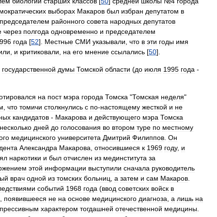
лем
биологии
старших
классов
[
50
]
средней
школы
№
4
города
мократических
выборах
Макаров
был
избран
депутатом
в
председателем
районного
совета
народных
депутатов
е
через
полгода
одновременно
и
председателем
996
года
[
52
].
Местные
СМИ
указывали
,
что
в
эти
годы
имя
или
,
и
критиковали
,
на
его
мнение
ссылались
[
50
].
государственной
думы
Томской
области
(
до
июля
1995
года
-
.
отировался
на
пост
мэра
города
Томска
"
Томская
неделя
"
м
,
что
томичи
столкнулись
с
по
-
настоящему
жесткой
и
не
ных
кандидатов
-
Макарова
и
действующего
мэра
Томска
несколько
дней
до
голосования
во
втором
туре
по
местному
ого
медицинского
университета
Дмитрий
Филиппов
.
Он
дента
Александра
Макарова
,
относившиеся
к
1969
году
,
и
ял
наркотики
и
был
отчислен
из
мединститута
за
ржением
этой
информации
выступили
сначала
руководитель
ный
врач
одной
из
томских
больниц
,
а
затем
и
сам
Макаров
.
ледствиями
событий
1968
года
(
ввод
советских
войск
в
,
появившееся
не
на
основе
медицинского
диагноза
,
а
лишь
на
прессивным
характером
тогдашней
отечественной
медицины
.