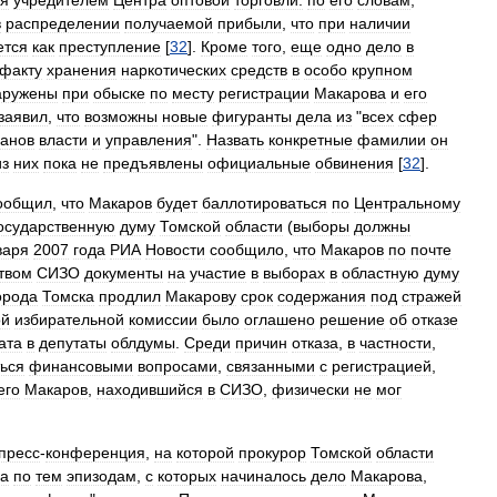
ся
учредителем
Центра
оптовой
торговли:
по
его
словам
,
в
распределении
получаемой
прибыли
,
что
при
наличии
ется
как
преступление
[
32
].
Кроме
того
,
еще
одно
дело
в
факту
хранения
наркотических
средств
в
особо
крупном
аружены
при
обыске
по
месту
регистрации
Макарова
и
его
заявил
,
что
возможны
новые
фигуранты
дела
из
"
всех
сфер
ганов
власти
и
управления
".
Назвать
конкретные
фамилии
он
из
них
пока
не
предъявлены
официальные
обвинения
[
32
].
ообщил
,
что
Макаров
будет
баллотироваться
по
Центральному
осударственную
думу
Томской
области
(
выборы
должны
варя
2007
года
РИА
Новости
сообщило
,
что
Макаров
по
почте
твом
СИЗО
документы
на
участие
в
выборах
в
областную
думу
орода
Томска
продлил
Макарову
срок
содержания
под
стражей
ой
избирательной
комиссии
было
оглашено
решение
об
отказе
ата
в
депутаты
облдумы
.
Среди
причин
отказа
,
в
частности
,
ься
финансовыми
вопросами
,
связанными
с
регистрацией
,
его
Макаров
,
находившийся
в
СИЗО
,
физически
не
мог
пресс
-
конференция
,
на
которой
прокурор
Томской
области
за
по
тем
эпизодам
,
с
которых
начиналось
дело
Макарова
,